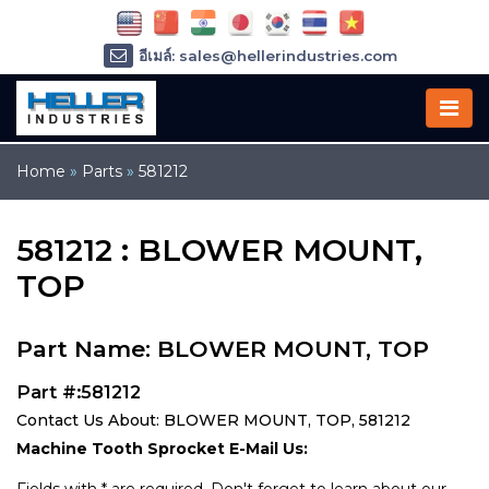
อีเมล์: sales@hellerindustries.com
อีเมล์: service@hellerindustries.com
โทรศัพท์ :
1-973-377-6800
Home
»
Parts
»
581212
581212 : BLOWER MOUNT,
TOP
Part Name: BLOWER MOUNT, TOP
Part #:581212
Contact Us About: BLOWER MOUNT, TOP, 581212
Machine Tooth Sprocket E-Mail Us: