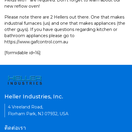
Fields with * are required. Don't forget to learn about our
new reflow oven!
Please note there are 2 Hellers out there. One that makes
industrial furnaces (us) and one that makes appliances (the
other guys). If you have questions regarding kitchen or
bathroom appliances please go to
https://www.gafcontrol.com.au
[formidable id=16]
Heller Industries, Inc.
4 Vreeland Road,
Florham Park, NJ 07932, USA
ติดต่อเรา