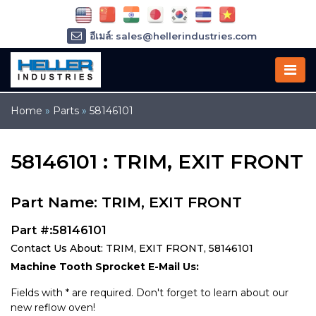
อีเมล์: sales@hellerindustries.com
อีเมล์: service@hellerindustries.com
โทรศัพท์ :
1-973-377-6800
Home
»
Parts
»
58146101
58146101 : TRIM, EXIT FRONT
Part Name: TRIM, EXIT FRONT
Part #:58146101
Contact Us About: TRIM, EXIT FRONT, 58146101
Machine Tooth Sprocket E-Mail Us:
Fields with * are required. Don't forget to learn about our
new reflow oven!