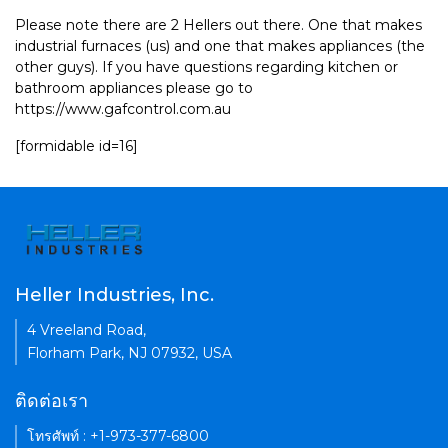
Please note there are 2 Hellers out there. One that makes
industrial furnaces (us) and one that makes appliances (the
other guys). If you have questions regarding kitchen or
bathroom appliances please go to
https://www.gafcontrol.com.au
[formidable id=16]
Heller Industries, Inc.
4 Vreeland Road,
Florham Park, NJ 07932, USA
ติดต่อเรา
โทรศัพท์ : +1-973-377-6800