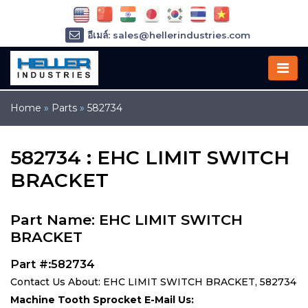
อีเมล์: sales@hellerindustries.com
อีเมล์: service@hellerindustries.com
โทรศัพท์ :
1-973-377-6800
Home
»
Parts
»
582734
582734 : EHC LIMIT SWITCH
BRACKET
Part Name: EHC LIMIT SWITCH
BRACKET
Part #:582734
Contact Us About: EHC LIMIT SWITCH BRACKET, 582734
Machine Tooth Sprocket E-Mail Us: