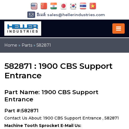
อีเมล์: sales@hellerindustries.com
อีเมล์: service@hellerindustries.com
โทรศัพท์ :
1-973-377-6800
Home
»
Parts
»
582871
582871 : 1900 CBS Support
Entrance
Part Name: 1900 CBS Support
Entrance
Part #:582871
Contact Us About: 1900 CBS Support Entrance , 582871
Machine Tooth Sprocket E-Mail Us: