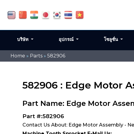
บริษัท
อุปกรณ์
โซลูชั่น
Home
»
Parts
»
582906
582906 : Edge Motor 
Part Name: Edge Motor Asse
Part #:582906
Contact Us About: Edge Motor Assembly - N
Machine Tooth Sprocket E-Mail Us: