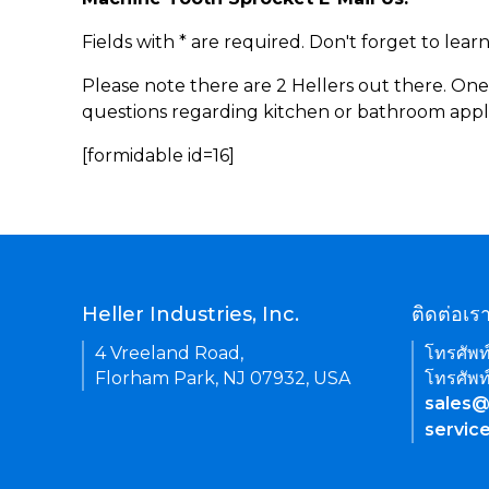
Fields with * are required. Don't forget to lea
Please note there are 2 Hellers out there. One
questions regarding kitchen or bathroom appl
[formidable id=16]
Heller Industries, Inc.
ติดต่อเร
4 Vreeland Road,
โทรศัพท
Florham Park, NJ 07932, USA
โทรศัพท
sales@
servic