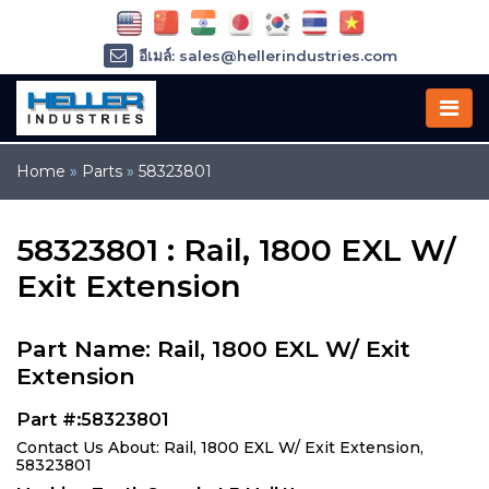
อีเมล์: sales@hellerindustries.com
อีเมล์: service@hellerindustries.com
โทรศัพท์ :
1-973-377-6800
Home
»
Parts
»
58323801
58323801 : Rail, 1800 EXL W/
Exit Extension
Part Name: Rail, 1800 EXL W/ Exit
Extension
Part #:58323801
Contact Us About: Rail, 1800 EXL W/ Exit Extension,
58323801