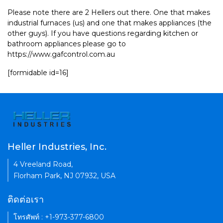
Please note there are 2 Hellers out there. One that makes
industrial furnaces (us) and one that makes appliances (the
other guys). If you have questions regarding kitchen or
bathroom appliances please go to
https://www.gafcontrol.com.au
[formidable id=16]
Heller Industries, Inc.
4 Vreeland Road,
Florham Park, NJ 07932, USA
ติดต่อเรา
โทรศัพท์ : +1-973-377-6800