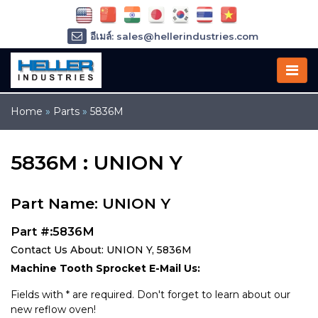
อีเมล์: sales@hellerindustries.com
อีเมล์: service@hellerindustries.com
โทรศัพท์ :
1-973-377-6800
Home
»
Parts
»
5836M
5836M : UNION Y
Part Name: UNION Y
Part #:5836M
Contact Us About: UNION Y, 5836M
Machine Tooth Sprocket E-Mail Us:
Fields with * are required. Don't forget to learn about our
new reflow oven!