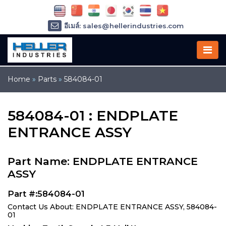
อีเมล์: sales@hellerindustries.com
อีเมล์: service@hellerindustries.com
โทรศัพท์ :
1-973-377-6800
Home
»
Parts
»
584084-01
584084-01 : ENDPLATE
ENTRANCE ASSY
Part Name: ENDPLATE ENTRANCE
ASSY
Part #:584084-01
Contact Us About: ENDPLATE ENTRANCE ASSY, 584084-
01