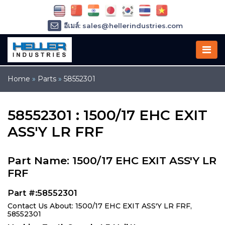
อีเมล์: sales@hellerindustries.com
อีเมล์: service@hellerindustries.com
โทรศัพท์ :
1-973-377-6800
Home
»
Parts
»
58552301
58552301 : 1500/17 EHC EXIT
ASS'Y LR FRF
Part Name: 1500/17 EHC EXIT ASS'Y LR
FRF
Part #:58552301
Contact Us About: 1500/17 EHC EXIT ASS'Y LR FRF,
58552301