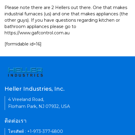
Please note there are 2 Hellers out there. One that makes
industrial furnaces (us) and one that makes appliances (the
other guys). If you have questions regarding kitchen or
bathroom appliances please go to
https://www.gafcontrol.com.au
[formidable id=16]
Heller Industries, Inc.
4 Vreeland Road,
Florham Park, NJ 07932, USA
ติดต่อเรา
โทรศัพท์ : +1-973-377-6800