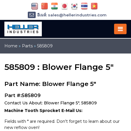
อีเมล์: sales@hellerindustries.com
อีเมล์: service@hellerindustries.com
โทรศัพท์ :
1-973-377-6800
Home
»
Parts
»
585809
585809 : Blower Flange 5"
Part Name: Blower Flange 5"
Part #:585809
Contact Us About: Blower Flange 5", 585809
Machine Tooth Sprocket E-Mail Us:
Fields with * are required. Don't forget to learn about our
new reflow oven!