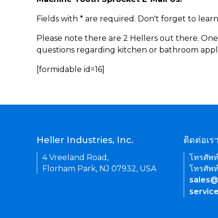
Fields with * are required. Don't forget to lea
Please note there are 2 Hellers out there. One
questions regarding kitchen or bathroom appl
[formidable id=16]
Heller Industries, Inc.
ติดต่อเร
4 Vreeland Road,
โทรศัพท
Florham Park, NJ 07932, USA
โทรศัพท
sales@
servic