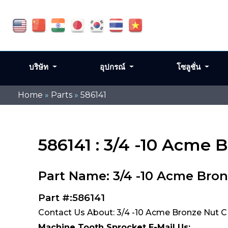
บริษัท
อุปกรณ์
โซลูชั่น
Home
»
Parts
»
586141
586141 : 3/4 -10 Acme
Part Name: 3/4 -10 Acme Bro
Part #:586141
Contact Us About: 3/4 -10 Acme Bronze Nut C
Machine Tooth Sprocket E-Mail Us: