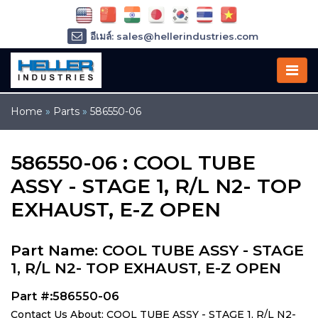
อีเมล์: sales@hellerindustries.com
อีเมล์: service@hellerindustries.com
โทรศัพท์ :
1-973-377-6800
Home
»
Parts
»
586550-06
586550-06 : COOL TUBE
ASSY - STAGE 1, R/L N2- TOP
EXHAUST, E-Z OPEN
Part Name: COOL TUBE ASSY - STAGE
1, R/L N2- TOP EXHAUST, E-Z OPEN
Part #:586550-06
Contact Us About: COOL TUBE ASSY - STAGE 1, R/L N2-