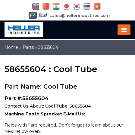
อีเมล์: sales@hellerindustries.com
อีเมล์: service@hellerindustries.com
โทรศัพท์ :
1-973-377-6800
Home
»
Parts
»
58655604
58655604 : Cool Tube
Part Name: Cool Tube
Part #:58655604
Contact Us About: Cool Tube, 58655604
Machine Tooth Sprocket E-Mail Us:
Fields with * are required. Don't forget to learn about our
new reflow oven!