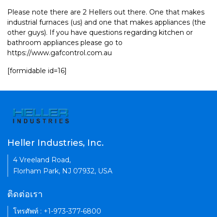
Please note there are 2 Hellers out there. One that makes
industrial furnaces (us) and one that makes appliances (the
other guys). If you have questions regarding kitchen or
bathroom appliances please go to
https://www.gafcontrol.com.au
[formidable id=16]
Heller Industries, Inc.
4 Vreeland Road,
Florham Park, NJ 07932, USA
ติดต่อเรา
โทรศัพท์ : +1-973-377-6800