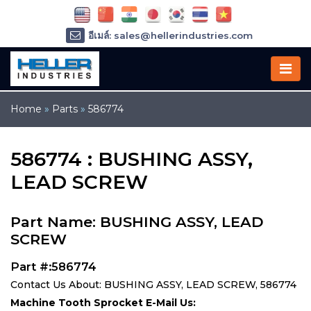
อีเมล์: sales@hellerindustries.com
อีเมล์: service@hellerindustries.com
โทรศัพท์ :
1-973-377-6800
Home
»
Parts
»
586774
586774 : BUSHING ASSY,
LEAD SCREW
Part Name: BUSHING ASSY, LEAD
SCREW
Part #:586774
Contact Us About: BUSHING ASSY, LEAD SCREW, 586774
Machine Tooth Sprocket E-Mail Us: