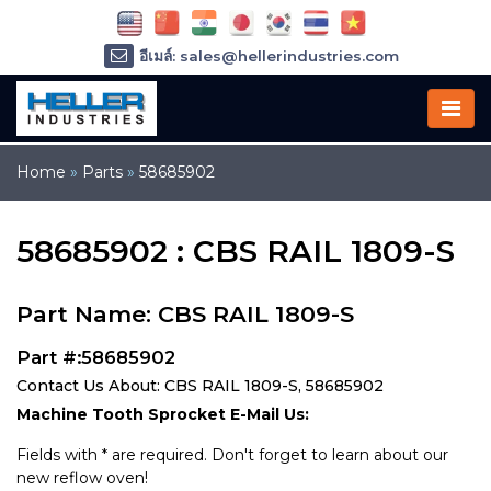
อีเมล์: sales@hellerindustries.com
อีเมล์: service@hellerindustries.com
โทรศัพท์ :
1-973-377-6800
Home
»
Parts
»
58685902
58685902 : CBS RAIL 1809-S
Part Name: CBS RAIL 1809-S
Part #:58685902
Contact Us About: CBS RAIL 1809-S, 58685902
Machine Tooth Sprocket E-Mail Us:
Fields with * are required. Don't forget to learn about our
new reflow oven!