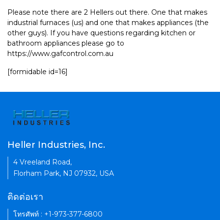
Please note there are 2 Hellers out there. One that makes
industrial furnaces (us) and one that makes appliances (the
other guys). If you have questions regarding kitchen or
bathroom appliances please go to
https://www.gafcontrol.com.au
[formidable id=16]
Heller Industries, Inc.
4 Vreeland Road,
Florham Park, NJ 07932, USA
ติดต่อเรา
โทรศัพท์ : +1-973-377-6800