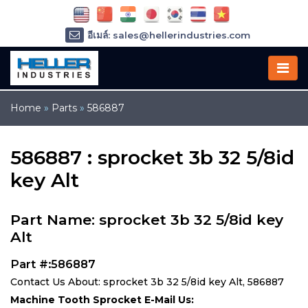
อีเมล์: sales@hellerindustries.com
อีเมล์: service@hellerindustries.com
โทรศัพท์ :
1-973-377-6800
Home
»
Parts
»
586887
586887 : sprocket 3b 32 5/8id
key Alt
Part Name: sprocket 3b 32 5/8id key
Alt
Part #:586887
Contact Us About: sprocket 3b 32 5/8id key Alt, 586887
Machine Tooth Sprocket E-Mail Us: