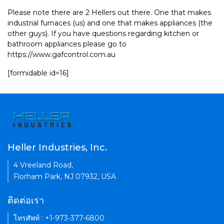
Please note there are 2 Hellers out there. One that makes
industrial furnaces (us) and one that makes appliances (the
other guys). If you have questions regarding kitchen or
bathroom appliances please go to
https://www.gafcontrol.com.au
[formidable id=16]
Heller Industries, Inc.
4 Vreeland Road,
Florham Park, NJ 07932, USA
ติดต่อเรา
โทรศัพท์ : +1-973-377-6800