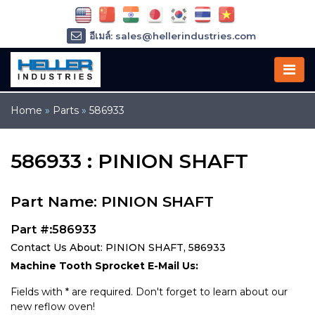
อีเมล์: sales@hellerindustries.com
อีเมล์: service@hellerindustries.com
โทรศัพท์ :
1-973-377-6800
Home
»
Parts
»
586933
586933 : PINION SHAFT
Part Name: PINION SHAFT
Part #:586933
Contact Us About: PINION SHAFT, 586933
Machine Tooth Sprocket E-Mail Us:
Fields with * are required. Don't forget to learn about our
new reflow oven!