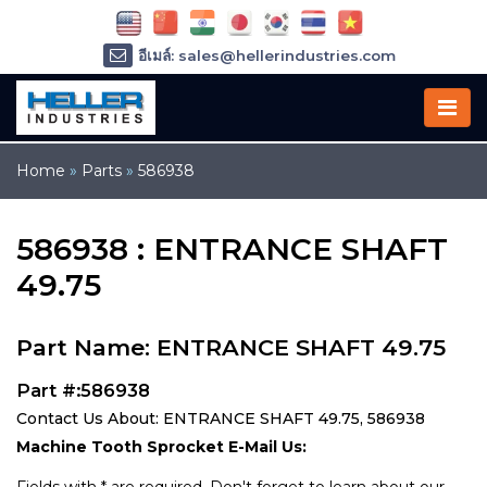
อีเมล์: sales@hellerindustries.com
อีเมล์: service@hellerindustries.com
โทรศัพท์ :
1-973-377-6800
Home
»
Parts
»
586938
586938 : ENTRANCE SHAFT
49.75
Part Name: ENTRANCE SHAFT 49.75
Part #:586938
Contact Us About: ENTRANCE SHAFT 49.75, 586938
Machine Tooth Sprocket E-Mail Us: