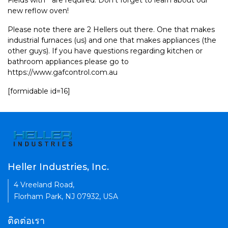
Fields with * are required. Don't forget to learn about our
new reflow oven!
Please note there are 2 Hellers out there. One that makes
industrial furnaces (us) and one that makes appliances (the
other guys). If you have questions regarding kitchen or
bathroom appliances please go to
https://www.gafcontrol.com.au
[formidable id=16]
Heller Industries, Inc.
4 Vreeland Road,
Florham Park, NJ 07932, USA
ติดต่อเรา