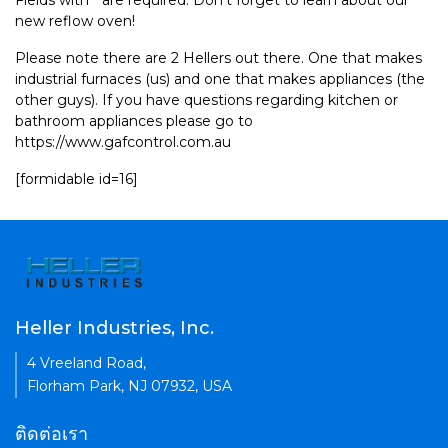
Fields with * are required. Don't forget to learn about our
new reflow oven!
Please note there are 2 Hellers out there. One that makes
industrial furnaces (us) and one that makes appliances (the
other guys). If you have questions regarding kitchen or
bathroom appliances please go to
https://www.gafcontrol.com.au
[formidable id=16]
Heller Industries, Inc.
4 Vreeland Road,
Florham Park, NJ 07932, USA
ติดต่อเรา