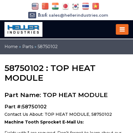
อีเมล์: sales@hellerindustries.com
อีเมล์: service@hellerindustries.com
โทรศัพท์ :
1-973-377-6800
Home
»
Parts
»
58750102
58750102 : TOP HEAT
MODULE
Part Name: TOP HEAT MODULE
Part #:58750102
Contact Us About: TOP HEAT MODULE, 58750102
Machine Tooth Sprocket E-Mail Us: