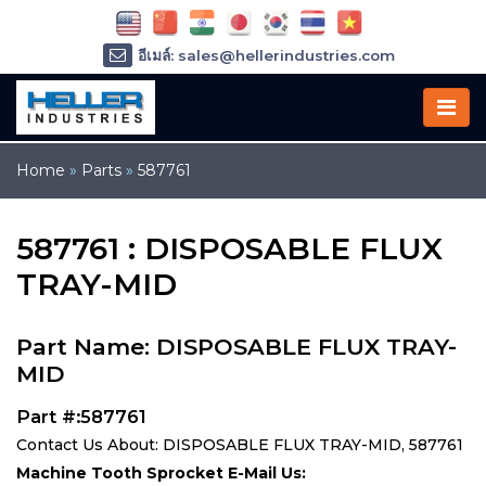
อีเมล์: sales@hellerindustries.com
อีเมล์: service@hellerindustries.com
โทรศัพท์ :
1-973-377-6800
Home
»
Parts
»
587761
587761 : DISPOSABLE FLUX
TRAY-MID
Part Name: DISPOSABLE FLUX TRAY-
MID
Part #:587761
Contact Us About: DISPOSABLE FLUX TRAY-MID, 587761
Machine Tooth Sprocket E-Mail Us: