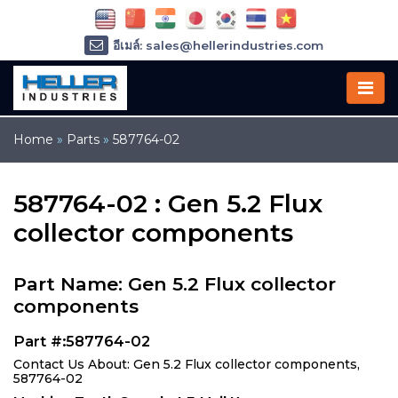
อีเมล์: sales@hellerindustries.com
อีเมล์: service@hellerindustries.com
โทรศัพท์ :
1-973-377-6800
Home
»
Parts
»
587764-02
587764-02 : Gen 5.2 Flux
collector components
Part Name: Gen 5.2 Flux collector
components
Part #:587764-02
Contact Us About: Gen 5.2 Flux collector components,
587764-02