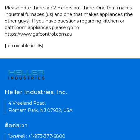
Please note there are 2 Hellers out there. One that makes
industrial furnaces (us) and one that makes appliances (the
other guys). If you have questions regarding kitchen or
bathroom appliances please go to
https://www.gafcontrol.com.au
[formidable id=16]
Heller Industries, Inc.
4 Vreeland Road,
Florham Park, NJ 07932, USA
ติดต่อเรา
โทรศัพท์ : +1-973-377-6800