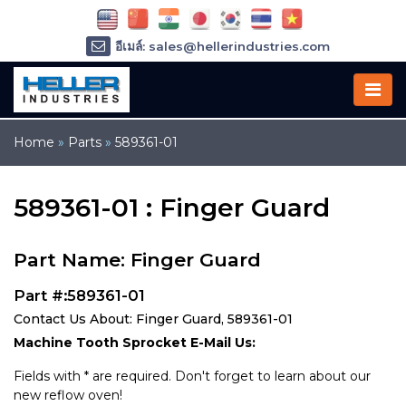
อีเมล์: sales@hellerindustries.com
อีเมล์: service@hellerindustries.com
โทรศัพท์ :
1-973-377-6800
Home
»
Parts
»
589361-01
589361-01 : Finger Guard
Part Name: Finger Guard
Part #:589361-01
Contact Us About: Finger Guard, 589361-01
Machine Tooth Sprocket E-Mail Us:
Fields with * are required. Don't forget to learn about our
new reflow oven!