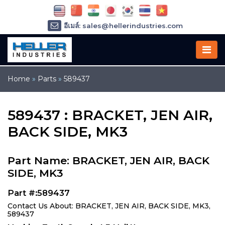
อีเมล์: sales@hellerindustries.com
อีเมล์: service@hellerindustries.com
โทรศัพท์ :
1-973-377-6800
Home
»
Parts
»
589437
589437 : BRACKET, JEN AIR,
BACK SIDE, MK3
Part Name: BRACKET, JEN AIR, BACK
SIDE, MK3
Part #:589437
Contact Us About: BRACKET, JEN AIR, BACK SIDE, MK3,
589437