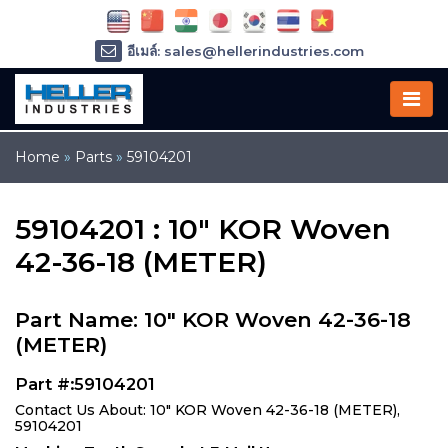
อีเมล์: sales@hellerindustries.com
อีเมล์: service@hellerindustries.com
โทรศัพท์ :
1-973-377-6800
Home
»
Parts
»
59104201
59104201 : 10" KOR Woven
42-36-18 (METER)
Part Name: 10" KOR Woven 42-36-18
(METER)
Part #:59104201
Contact Us About: 10" KOR Woven 42-36-18 (METER),
59104201