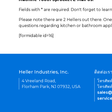
Fields with * are required. Don't forget to lea
Please note there are 2 Hellers out there. One
questions regarding kitchen or bathroom appl
[formidable id=16]
Heller Industries, Inc.
ติดต่อเร
4 Vreeland Road,
โทรศัพท
Florham Park, NJ 07932, USA
โทรศัพท
sales@
servic