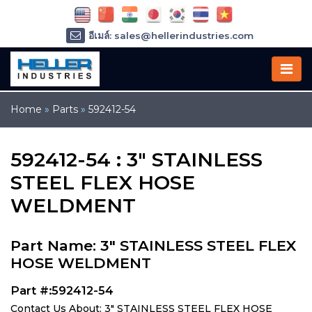
อีเมล์: sales@hellerindustries.com
อีเมล์: service@hellerindustries.com
โทรศัพท์ :
1-973-377-6800
Home
»
Parts
»
592412-54
592412-54 : 3" STAINLESS
STEEL FLEX HOSE
WELDMENT
Part Name: 3" STAINLESS STEEL FLEX
HOSE WELDMENT
Part #:592412-54
Contact Us About: 3" STAINLESS STEEL FLEX HOSE