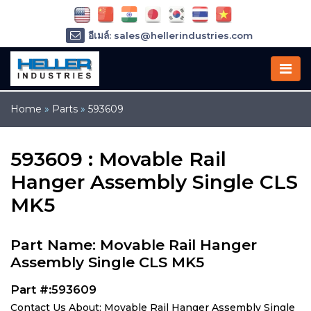
อีเมล์: sales@hellerindustries.com
อีเมล์: service@hellerindustries.com
โทรศัพท์ :
1-973-377-6800
Home
»
Parts
»
593609
593609 : Movable Rail
Hanger Assembly Single CLS
MK5
Part Name: Movable Rail Hanger
Assembly Single CLS MK5
Part #:593609
Contact Us About: Movable Rail Hanger Assembly Single