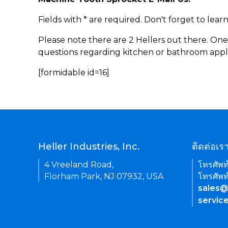
Fields with * are required. Don't forget to lea
Please note there are 2 Hellers out there. One
questions regarding kitchen or bathroom appl
[formidable id=16]
Heller Industries, Inc.
ติดต่อเร
4 Vreeland Road,
โทรศัพท
Florham Park, NJ 07932, USA
โทรศัพท
sales@
servic