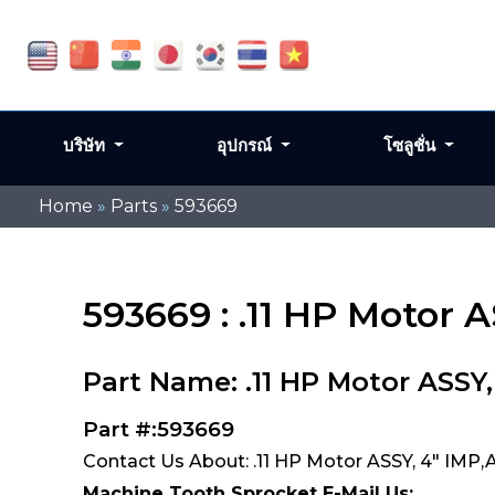
บริษัท
อุปกรณ์
โซลูชั่น
Home
»
Parts
»
593669
593669 : .11 HP Motor
Part Name: .11 HP Motor ASSY
Part #:593669
Contact Us About: .11 HP Motor ASSY, 4" IMP
Machine Tooth Sprocket E-Mail Us: