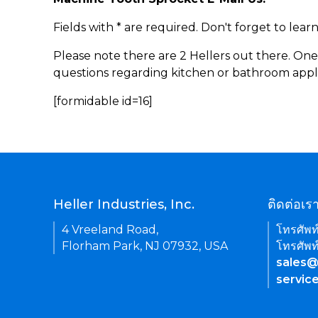
Fields with * are required. Don't forget to lea
Please note there are 2 Hellers out there. One
questions regarding kitchen or bathroom appl
[formidable id=16]
Heller Industries, Inc.
ติดต่อเร
4 Vreeland Road,
โทรศัพท
Florham Park, NJ 07932, USA
โทรศัพท
sales@
servic