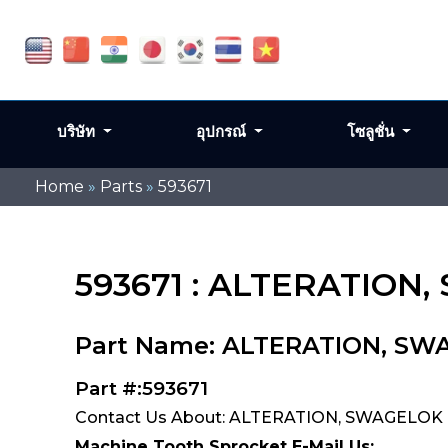
บริษัท
อุปกรณ์
โซลูชั่น
Home
»
Parts
»
593671
593671 : ALTERATION
Part Name: ALTERATION, SW
Part #:593671
Contact Us About: ALTERATION, SWAGELOK F
Machine Tooth Sprocket E-Mail Us: