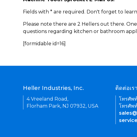
Fields with * are required. Don't forget to lea
Please note there are 2 Hellers out there. One
questions regarding kitchen or bathroom appl
[formidable id=16]
Heller Industries, Inc.
ติดต่อเร
4 Vreeland Road,
โทรศัพท
Florham Park, NJ 07932, USA
โทรศัพท
sales@
servic