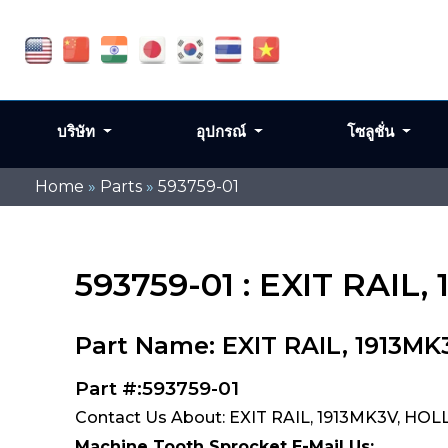
บริษัท
อุปกรณ์
โซลูชั่น
Home
»
Parts
»
593759-01
593759-01 : EXIT RAIL
Part Name: EXIT RAIL, 1913
Part #:593759-01
Contact Us About: EXIT RAIL, 1913MK3V, HOL
Machine Tooth Sprocket E-Mail Us: