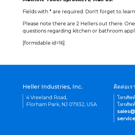
Fields with * are required. Don't forget to lea
Please note there are 2 Hellers out there. One
questions regarding kitchen or bathroom appl
[formidable id=16]
Heller Industries, Inc.
ติดต่อเร
4 Vreeland Road,
โทรศัพท
Florham Park, NJ 07932, USA
โทรศัพท
sales@
servic