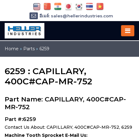
อีเมล์: sales@hellerindustries.com
อีเมล์: service@hellerindustries.com
โทรศัพท์ :
1-973-377-6800
Home
»
Parts
»
6259
6259 : CAPILLARY,
400C#CAP-MR-752
Part Name: CAPILLARY, 400C#CAP-
MR-752
Part #:6259
Contact Us About: CAPILLARY, 400C#CAP-MR-752, 6259
Machine Tooth Sprocket E-Mail Us: