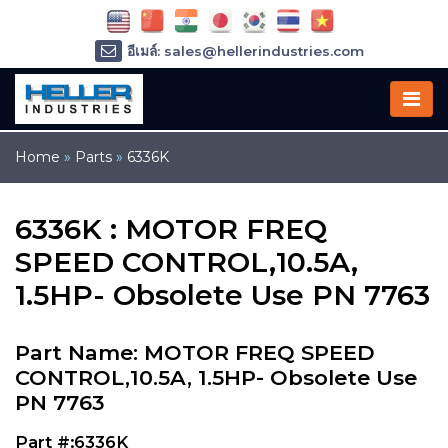
อีเมล์: sales@hellerindustries.com
อีเมล์: service@hellerindustries.com
โทรศัพท์ :
1-973-377-6800
Home
»
Parts
»
6336K
6336K : MOTOR FREQ
SPEED CONTROL,10.5A,
1.5HP- Obsolete Use PN 7763
Part Name: MOTOR FREQ SPEED
CONTROL,10.5A, 1.5HP- Obsolete Use
PN 7763
Part #:6336K