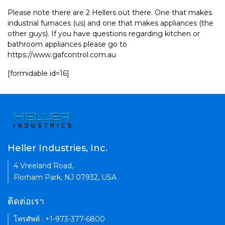
Please note there are 2 Hellers out there. One that makes
industrial furnaces (us) and one that makes appliances (the
other guys). If you have questions regarding kitchen or
bathroom appliances please go to
https://www.gafcontrol.com.au
[formidable id=16]
Heller Industries, Inc.
4 Vreeland Road,
Florham Park, NJ 07932, USA
ติดต่อเรา
โทรศัพท์ : +1-973-377-6800