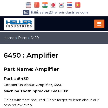
อีเมล์: sales@hellerindustries.com
อีเมล์: service@hellerindustries.com
โทรศัพท์ :
1-973-377-6800
Home
»
Parts
»
6450
6450 : Amplifier
Part Name: Amplifier
Part #:6450
Contact Us About: Amplifier, 6450
Machine Tooth Sprocket E-Mail Us:
Fields with * are required. Don't forget to learn about our
new reflow oven!