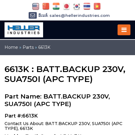
อีเมล์: sales@hellerindustries.com
อีเมล์: service@hellerindustries.com
โทรศัพท์ :
1-973-377-6800
Home
»
Parts
»
6613K
6613K : BATT.BACKUP 230V,
SUA750I (APC TYPE)
Part Name: BATT.BACKUP 230V,
SUA750I (APC TYPE)
Part #:6613K
Contact Us About: BATT.BACKUP 230V, SUA750I (APC
TYPE), 6613K