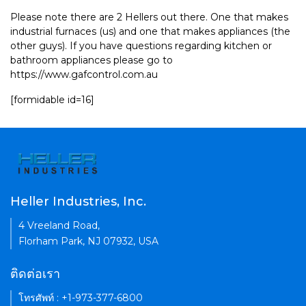
Please note there are 2 Hellers out there. One that makes
industrial furnaces (us) and one that makes appliances (the
other guys). If you have questions regarding kitchen or
bathroom appliances please go to
https://www.gafcontrol.com.au
[formidable id=16]
Heller Industries, Inc.
4 Vreeland Road,
Florham Park, NJ 07932, USA
ติดต่อเรา
โทรศัพท์ : +1-973-377-6800