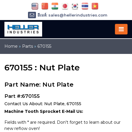
อีเมล์: sales@hellerindustries.com
อีเมล์: service@hellerindustries.com
โทรศัพท์ :
1-973-377-6800
Home
»
Parts
»
670155
670155 : Nut Plate
Part Name: Nut Plate
Part #:670155
Contact Us About: Nut Plate, 670155
Machine Tooth Sprocket E-Mail Us:
Fields with * are required. Don't forget to learn about our
new reflow oven!