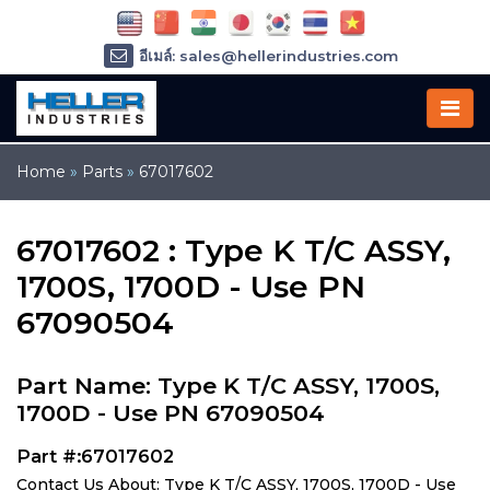
อีเมล์: sales@hellerindustries.com
อีเมล์: service@hellerindustries.com
โทรศัพท์ :
1-973-377-6800
Home
»
Parts
»
67017602
67017602 : Type K T/C ASSY,
1700S, 1700D - Use PN
67090504
Part Name: Type K T/C ASSY, 1700S,
1700D - Use PN 67090504
Part #:67017602
Contact Us About: Type K T/C ASSY, 1700S, 1700D - Use