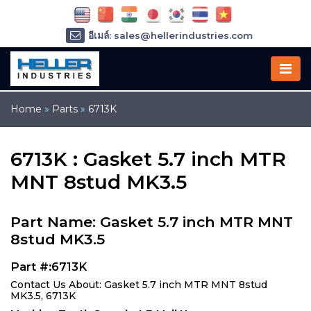
อีเมล์: sales@hellerindustries.com
อีเมล์: service@hellerindustries.com
โทรศัพท์ :
1-973-377-6800
Home
»
Parts
»
6713K
6713K : Gasket 5.7 inch MTR
MNT 8stud MK3.5
Part Name: Gasket 5.7 inch MTR MNT
8stud MK3.5
Part #:6713K
Contact Us About: Gasket 5.7 inch MTR MNT 8stud
MK3.5, 6713K