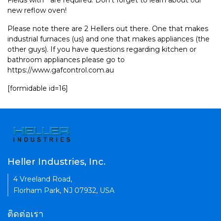
Fields with * are required. Don't forget to learn about our
new reflow oven!
Please note there are 2 Hellers out there. One that makes
industrial furnaces (us) and one that makes appliances (the
other guys). If you have questions regarding kitchen or
bathroom appliances please go to
https://www.gafcontrol.com.au
[formidable id=16]
Heller Industries, Inc.
4 Vreeland Road,
Florham Park, NJ 07932, USA
ติดต่อเรา