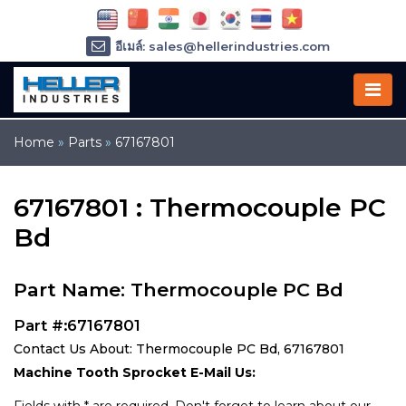
อีเมล์: sales@hellerindustries.com
อีเมล์: service@hellerindustries.com
โทรศัพท์ :
1-973-377-6800
Home
»
Parts
»
67167801
67167801 : Thermocouple PC
Bd
Part Name: Thermocouple PC Bd
Part #:67167801
Contact Us About: Thermocouple PC Bd, 67167801
Machine Tooth Sprocket E-Mail Us: