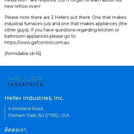
Fields with * are required. Don't forget to learn about our
new reflow oven!
Please note there are 2 Hellers out there. One that makes
industrial furnaces (us) and one that makes appliances (the
other guys). If you have questions regarding kitchen or
bathroom appliances please go to
https://www.gafcontrol.com.au
[formidable id=16]
Heller Industries, Inc.
4 Vreeland Road,
Florham Park, NJ 07932, USA
ติดต่อเรา