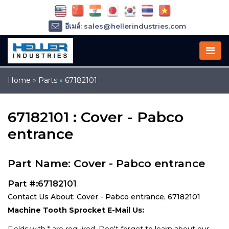
อีเมล์: sales@hellerindustries.com
อีเมล์: service@hellerindustries.com
โทรศัพท์ :
1-973-377-6800
Home
»
Parts
»
67182101
67182101 : Cover - Pabco
entrance
Part Name: Cover - Pabco entrance
Part #:67182101
Contact Us About: Cover - Pabco entrance, 67182101
Machine Tooth Sprocket E-Mail Us: