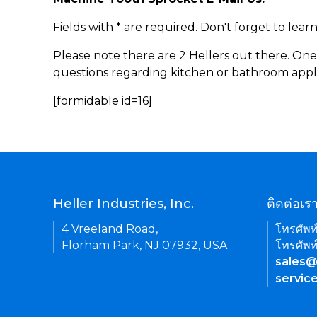
Fields with * are required. Don't forget to lea
Please note there are 2 Hellers out there. One
questions regarding kitchen or bathroom appl
[formidable id=16]
Heller Industries, Inc.
ติดต่อเร
4 Vreeland Road,
โทรศัพท
Florham Park, NJ 07932, USA
โทรศัพท
sales@
servic