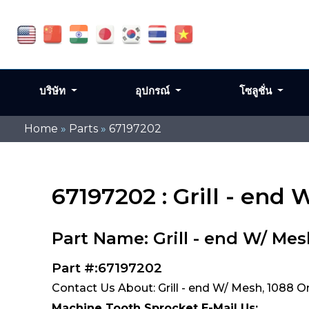
บริษัท
อุปกรณ์
โซลูชั่น
Home
»
Parts
»
67197202
67197202 : Grill - end
Part Name: Grill - end W/ Mes
Part #:67197202
Contact Us About: Grill - end W/ Mesh, 1088 O
Machine Tooth Sprocket E-Mail Us: