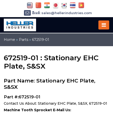
อีเมล์: sales@hellerindustries.com
อีเมล์: service@hellerindustries.com
โทรศัพท์ :
1-973-377-6800
Home
»
Parts
»
672519-01
672519-01 : Stationary EHC
Plate, S&SX
Part Name: Stationary EHC Plate,
S&SX
Part #:672519-01
Contact Us About: Stationary EHC Plate, S&SX, 672519-01
Machine Tooth Sprocket E-Mail Us: