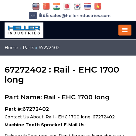
อีเมล์: sales@hellerindustries.com
อีเมล์: service@hellerindustries.com
โทรศัพท์ :
1-973-377-6800
Home
»
Parts
»
67272402
67272402 : Rail - EHC 1700
long
Part Name: Rail - EHC 1700 long
Part #:67272402
Contact Us About: Rail - EHC 1700 long, 67272402
Machine Tooth Sprocket E-Mail Us: