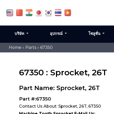
บริษัท
อุปกรณ์
โซลูชั่น
Home
»
Parts
»
67350
67350 : Sprocket, 26T
Part Name: Sprocket, 26T
Part #:67350
Contact Us About: Sprocket, 26T, 67350
Machine Tooth Sprocket E-Mail Us: