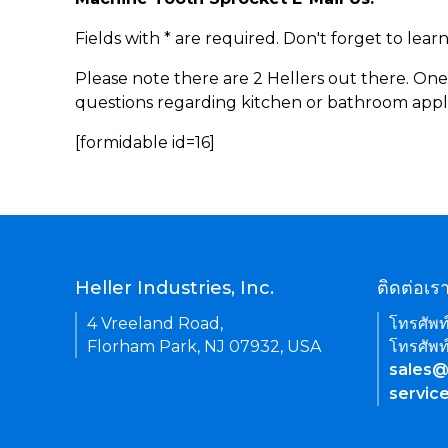
Fields with * are required. Don't forget to lea
Please note there are 2 Hellers out there. One
questions regarding kitchen or bathroom appl
[formidable id=16]
Heller Industries, Inc.
ติดต่อเร
4 Vreeland Road,
โทรศัพท
Florham Park, NJ 07932, USA
โทรศัพท
sales@
servic