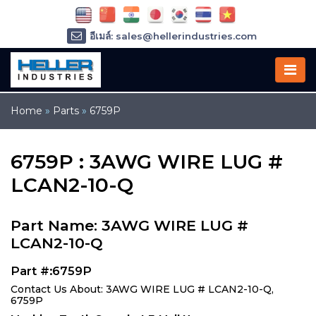
อีเมล์: sales@hellerindustries.com
อีเมล์: service@hellerindustries.com
โทรศัพท์ :
1-973-377-6800
Home
»
Parts
»
6759P
6759P : 3AWG WIRE LUG #
LCAN2-10-Q
Part Name: 3AWG WIRE LUG #
LCAN2-10-Q
Part #:6759P
Contact Us About: 3AWG WIRE LUG # LCAN2-10-Q,
6759P