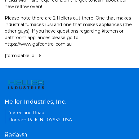
Fields with * are required. Don't forget to learn about our
new reflow oven!
Please note there are 2 Hellers out there. One that makes
industrial furnaces (us) and one that makes appliances (the
other guys). If you have questions regarding kitchen or
bathroom appliances please go to
https://www.gafcontrol.com.au
[formidable id=16]
Heller Industries, Inc.
4 Vreeland Road,
Florham Park, NJ 07932, USA
ติดต่อเรา