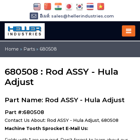
อีเมล์: sales@hellerindustries.com
อีเมล์: service@hellerindustries.com
โทรศัพท์ :
1-973-377-6800
Home
»
Parts
»
680508
680508 : Rod ASSY - Hula
Adjust
Part Name: Rod ASSY - Hula Adjust
Part #:680508
Contact Us About: Rod ASSY - Hula Adjust, 680508
Machine Tooth Sprocket E-Mail Us: