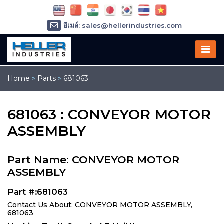
อีเมล์: sales@hellerindustries.com
อีเมล์: service@hellerindustries.com
โทรศัพท์ :
1-973-377-6800
Home
»
Parts
»
681063
681063 : CONVEYOR MOTOR
ASSEMBLY
Part Name: CONVEYOR MOTOR
ASSEMBLY
Part #:681063
Contact Us About: CONVEYOR MOTOR ASSEMBLY,
681063