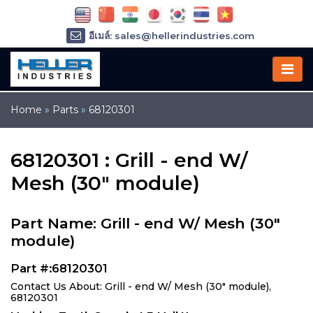
อีเมล์: sales@hellerindustries.com
อีเมล์: service@hellerindustries.com
โทรศัพท์ :
1-973-377-6800
Home
»
Parts
»
68120301
68120301 : Grill - end W/
Mesh (30" module)
Part Name: Grill - end W/ Mesh (30"
module)
Part #:68120301
Contact Us About: Grill - end W/ Mesh (30" module),
68120301