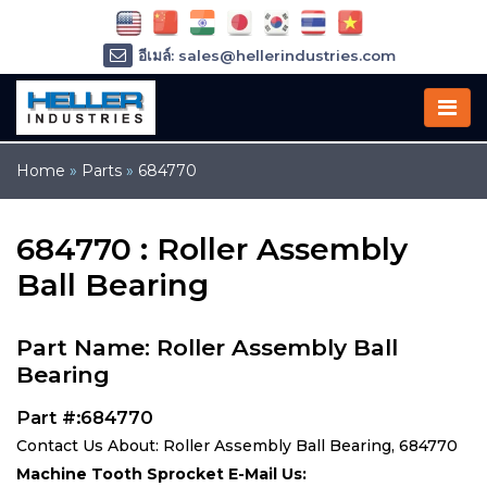
อีเมล์: sales@hellerindustries.com
อีเมล์: service@hellerindustries.com
โทรศัพท์ :
1-973-377-6800
Home
»
Parts
»
684770
684770 : Roller Assembly
Ball Bearing
Part Name: Roller Assembly Ball
Bearing
Part #:684770
Contact Us About: Roller Assembly Ball Bearing, 684770
Machine Tooth Sprocket E-Mail Us: