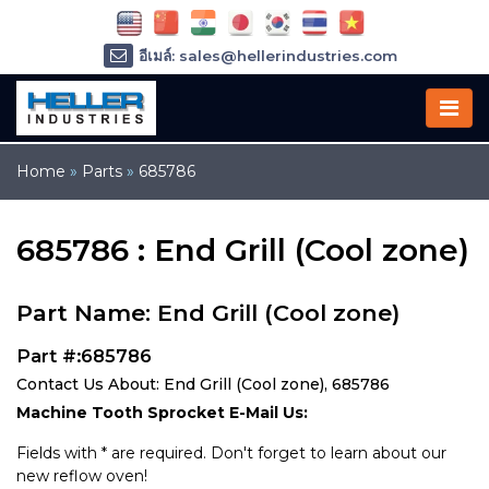
อีเมล์: sales@hellerindustries.com
อีเมล์: service@hellerindustries.com
โทรศัพท์ :
1-973-377-6800
Home
»
Parts
»
685786
685786 : End Grill (Cool zone)
Part Name: End Grill (Cool zone)
Part #:685786
Contact Us About: End Grill (Cool zone), 685786
Machine Tooth Sprocket E-Mail Us:
Fields with * are required. Don't forget to learn about our
new reflow oven!