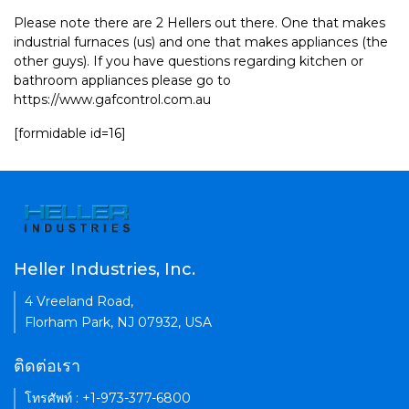
Please note there are 2 Hellers out there. One that makes
industrial furnaces (us) and one that makes appliances (the
other guys). If you have questions regarding kitchen or
bathroom appliances please go to
https://www.gafcontrol.com.au
[formidable id=16]
Heller Industries, Inc.
4 Vreeland Road,
Florham Park, NJ 07932, USA
ติดต่อเรา
โทรศัพท์ : +1-973-377-6800